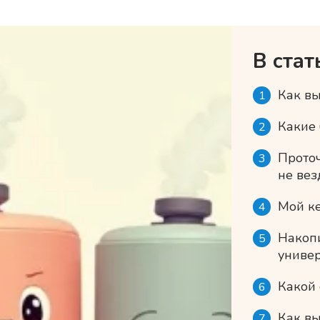
В ста
Как вы
Какие
Проточ
не вез
Мой ке
Накоп
униве
Какой
Как в