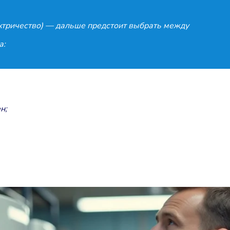
ектричество) — дальше предстоит выбрать между
а:
н;