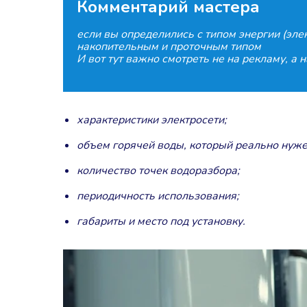
Комментарий мастера
если вы определились с типом энергии (эл
накопительным и проточным типом
И вот тут важно смотреть не на рекламу, а н
характеристики электросети;
объем горячей воды, который реально нуже
количество точек водоразбора;
периодичность использования;
габариты и место под установку.