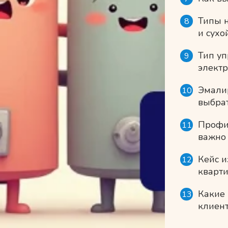
Типы 
и сухо
Тип уп
элект
Эмали
выбра
Профи
важно
Кейс и
кварт
Какие 
клиент