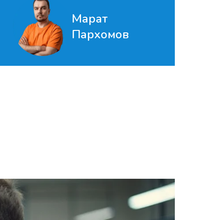
Марат
Пархомов