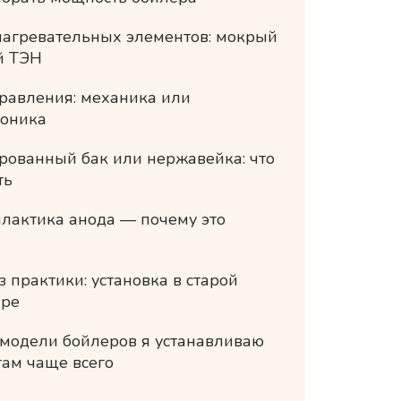
нагревательных элементов: мокрый
й ТЭН
равления: механика или
роника
рованный бак или нержавейка: что
ть
лактика анода — почему это
з практики: установка в старой
ире
модели бойлеров я устанавливаю
ам чаще всего