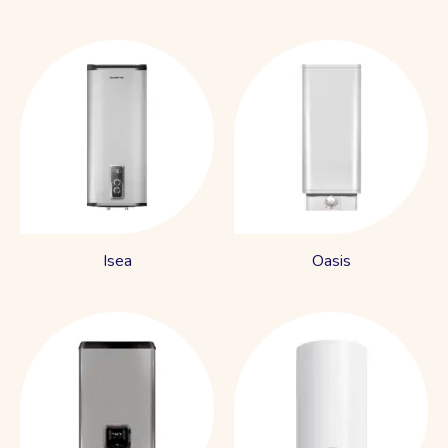
Isea
Oasis