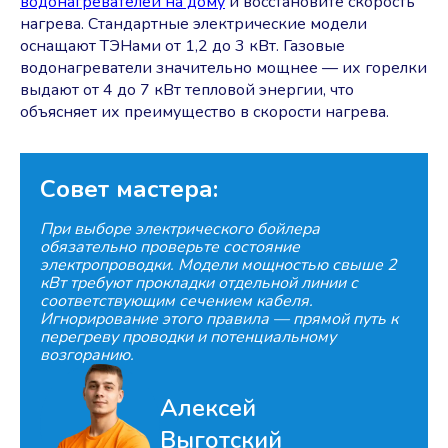
водонагревателей на дому
и восстановите скорость
нагрева. Стандартные электрические модели
оснащают ТЭНами от 1,2 до 3 кВт. Газовые
водонагреватели значительно мощнее — их горелки
выдают от 4 до 7 кВт тепловой энергии, что
объясняет их преимущество в скорости нагрева.
Совет мастера:
При выборе электрического бойлера
обязательно проверьте состояние
электропроводки. Модели мощностью свыше 2
кВт требуют прокладки отдельной линии с
соответствующим сечением кабеля.
Игнорирование этого правила — прямой путь к
перегреву проводки и потенциальному
возгоранию.
Алексей
Выготский