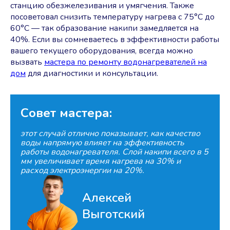
станцию обезжелезивания и умягчения. Также
посоветовал снизить температуру нагрева с 75°C до
60°C — так образование накипи замедляется на
40%. Если вы сомневаетесь в эффективности работы
вашего текущего оборудования, всегда можно
вызвать
мастера по ремонту водонагревателей на
дом
для диагностики и консультации.
Совет мастера:
этот случай отлично показывает, как качество
воды напрямую влияет на эффективность
работы водонагревателя. Слой накипи всего в 5
мм увеличивает время нагрева на 30% и
расход электроэнергии на 20%.
Алексей
Выготский