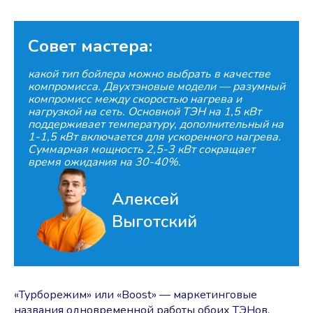
Совет мастера:
какой тип бойлера можно выбрать в качестве
компромисса. Двухтэновые модели — разумный
компромисс между скоростью нагрева и
нагрузкой на сеть. Основной ТЭН на 1,5 кВт
поддерживает температуру, дополнительный на
1-1,5 кВт включается для ускоренного нагрева.
Суммарная мощность 2,5-3 кВт сокращает
время ожидания на 30-40%.
Алексей
Выготский
«Турборежим» или «Boost» — маркетинговые
названия одновременной работы обоих ТЭНов.