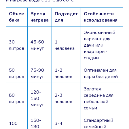
и нагреве воды с 15°C до 60°C:
Объем
Время
Подходит
Особенности
бака
нагрева
для
использования
Экономичный
вариант для
30
45-60
1
дачи или
литров
минут
человека
квартиры-
студии
50
75-90
1-2
Оптимален для
литров
минут
человек
пары без детей
Золотая
120-
80
2-3
середина для
150
литров
человек
небольшой
минут
семьи
150-
Стандартный
100
3-4
180
семейный