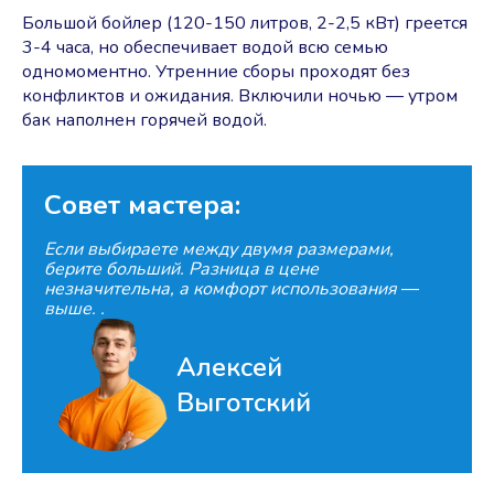
Большой бойлер (120-150 литров, 2-2,5 кВт) греется
3-4 часа, но обеспечивает водой всю семью
одномоментно. Утренние сборы проходят без
конфликтов и ожидания. Включили ночью — утром
бак наполнен горячей водой.
Совет мастера:
Если выбираете между двумя размерами,
берите больший. Разница в цене
незначительна, а комфорт использования ―
выше. .
Алексей
Выготский