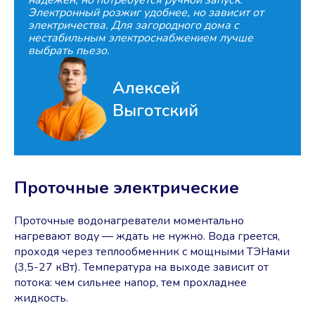
надежен, но потребуется ручной запуск.
Электронный розжиг удобнее, но зависит от
электричества. Для загородного дома с
нестабильным электроснабжением лучше
выбрать пьезо.
Алексей
Выготский
Проточные электрические
Проточные водонагреватели моментально
нагревают воду ― ждать не нужно. Вода греется,
проходя через теплообменник с мощными ТЭНами
(3,5-27 кВт). Температура на выходе зависит от
потока: чем сильнее напор, тем прохладнее
жидкость.