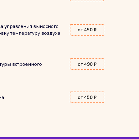
ка управления выносного
от 450 ₽
вку температуру воздуха
туры встроенного
от 490 ₽
на
от 450 ₽