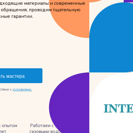
подходящие материалы и современные
ь обращения, проводим тщательную
жные гарантии.
ствии с
условиями.
с опытом
Работаем с электрическими и
лет
газовыми водонагревателями