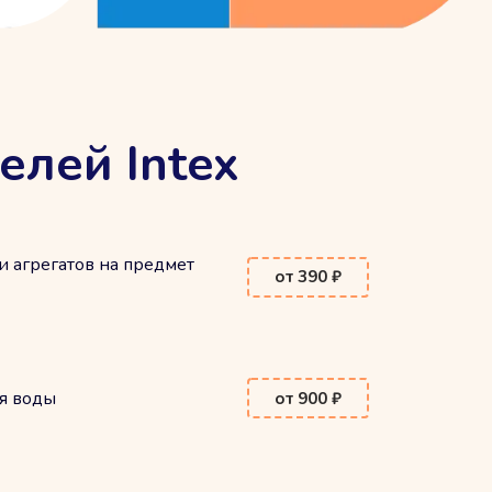
елей Intex
и агрегатов на предмет
от 390 ₽
я воды
от 900 ₽