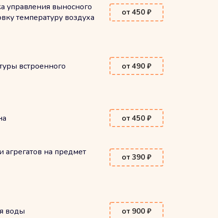
ка управления выносного
от 450 ₽
вку температуру воздуха
туры встроенного
от 490 ₽
на
от 450 ₽
и агрегатов на предмет
от 390 ₽
я воды
от 900 ₽