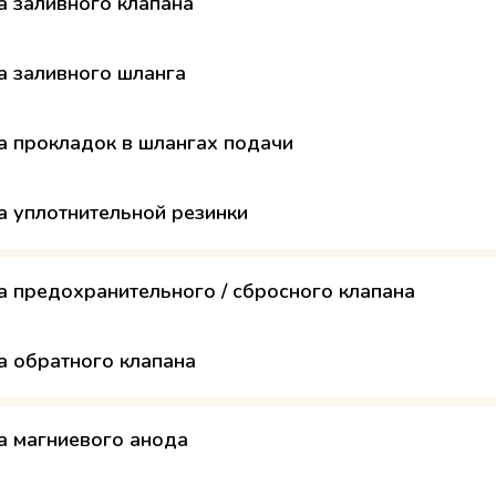
а заливного клапана
а заливного шланга
а прокладок в шлангах подачи
а уплотнительной резинки
а предохранительного / сбросного клапана
а обратного клапана
а магниевого анода