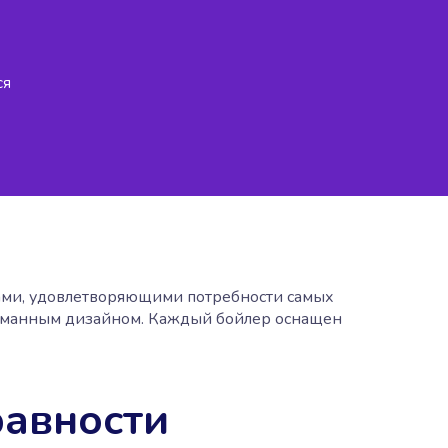
ся
ками, удовлетворяющими потребности самых
думанным дизайном. Каждый бойлер оснащен
равности