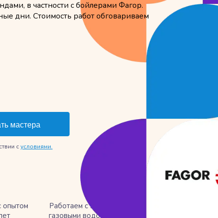
дами, в частности с бойлерами Фагор.
ные дни. Стоимость работ обговариваем
ствии с
условиями.
с опытом
Работаем с электрическими и
лет
газовыми водонагревателями