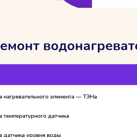
емонт водонагреват
а нагревательного элемента — ТЭНа
а температурного датчика
а датчика уровня воды