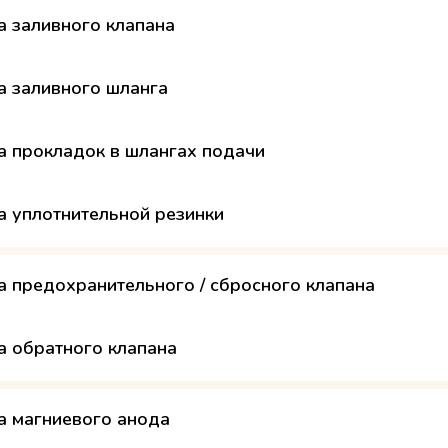
а заливного клапана
а заливного шланга
а прокладок в шлангах подачи
а уплотнительной резинки
а предохранительного / сбросного клапана
а обратного клапана
а магниевого анода