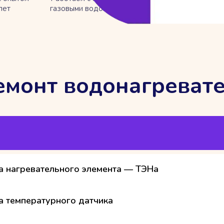
лет
газовыми водонагревателями
емонт водонагревате
а нагревательного элемента — ТЭНа
а температурного датчика