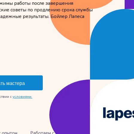
ежимы работы после завершения
ские советы по продлению срока службы
надежные результаты. Бойлер Лапеса
ствии с
условиями.
с опытом
Работаем с электрическими и